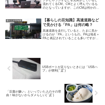
テレビやラジオなどを見聞きしていると
流れてくるCM。CMとよく呼んでいるも
のとなっていますが、このCMは何かの略
となっておりまして。何の略でしょう
か？というのが今回のお話。
【暮らしの豆知識】高速道路など
暮らしの豆知識
で見かける「PA」は何の略？
高速道路を走行していると、たまに見か
けるのが「PA」というもの。PAは地名＋
PAと表記されていることも多いですが、
このPAは何かの略となっている略語で
す。
USBポートが足りないときには「USBハ
ブ」が便利( ﾟДﾟ)
「豆腐が嫌い」といっていた人のその理
由！味がないからダメらしい( ﾟДﾟ)