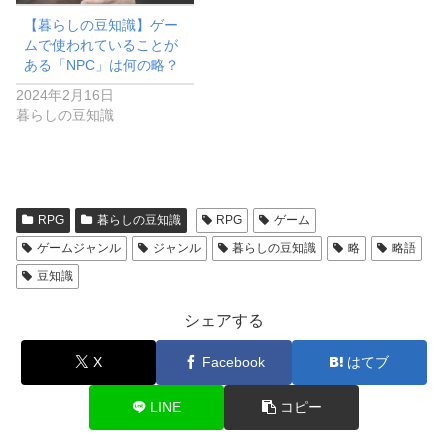
【暮らしの豆知識】ゲー
ムで使われていることが
ある「NPC」は何の略？
2024年2月16日
暮らしの豆知識
RPG
暮らしの豆知識
RPG
ゲーム
ゲームジャンル
ジャンル
暮らしの豆知識
略
略語
豆知識
シェアする
X
Facebook
はてブ
LINE
コピー