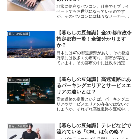
非常に便利なパソコン。仕事でもプライ
ベートでもお世話になっているのです
が、そのパソコンには様々なメーカーが
あります。その一つとなっているのが、
アメリカのメーカーである「HP」。この
HPは何の略なのでしょうか？
【暮らしの豆知識】全20都市政令
暮らしの豆知識
指定都市一覧！全部分かります
か？
日本には47の都道府県があり、その都道
府県には数多くの市町村、都市が存在し
ています。その都市の中には政令指定都
市として指定されている都市もありま
す。それが日本には20都市存在！全国的
に散らばっていますが、その20都市の一
【暮らしの豆知識】高速道路にあ
暮らしの豆知識
覧です。
るパーキングエリアとサービスエ
リアの違いとは？
高速道路の定番といえば、パーキングエ
リアやサービスエリアの存在ではないで
しょうか。それぞれ高速道路を運転中に
休憩ができる施設として設置されていま
す。ではなぜ、この2つは名称が違うので
しょうか？その違いについて調べてみる
【暮らしの豆知識】テレビなどで
暮らしの豆知識
と・・・。
流れている「CM」は何の略？