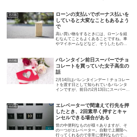
ります。昔から存在しているサービスと
なっており、私も利用したことがあるお
店。代表的なところでは、GEO（ゲオ）
ローンの支払いでボーナス払いを
その他
やツタヤ（TS...
していると大変なこともあるよう
で
高い買い物をするときには、ローンを組
むなんてこともよくあることですね。車
やマイホームなどなど、そうしたものは
中々現金で買うことができません。そん
なローンの支払いにボーナス払いという
ものもありまして。
バレンタイン前日スーパーでチョ
その他
コレートを買っていた女子高生の
話
2月14日はバレンタインデー！チョコレー
トを渡す日として知られているバレンタ
インですが、前日の2月13日にスーパーで
買い物をしていると、チョコレートを手
に抱えている女子高生と出会いました。
おそらくは翌日誰かに渡すんでしょう
エレベーターで間違えて行先を押
その他
ね。
したとき、2回素早く押すとキャ
ンセルできる場合がある
世の中便利なものが様々ありますが、そ
の一つがエレベーター。自動で上層階へ
行ってくれるので非常に便利なもので