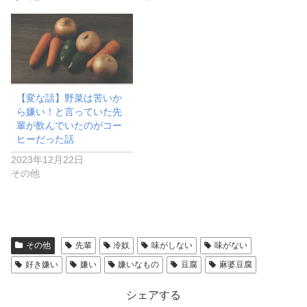
【変な話】野菜は苦いか
ら嫌い！と言っていた先
輩が飲んでいたのがコー
ヒーだった話
2023年12月22日
その他
その他
先輩
冷奴
味がしない
味がない
好き嫌い
嫌い
嫌いなもの
豆腐
麻婆豆腐
シェアする