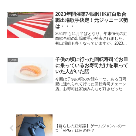
す。そしてこのエレベーターにはいろん
な操作方法があるようで・・・。
2023年開催第74回NHK紅白歌合
その他
戦出場歌手決定！元ジャニーズ勢
は・・・
2023年も11月半ばとなり、年末恒例の紅
白歌合戦の出場歌手が発表されました。
初出場組も多くなっていますが、2023年
は激震が走った旧ジャニーズ系の歌手が1
組も選ばれないという事態になりまし
た。
子供の頃に行った回転寿司でお皿
その他
に乗っているお寿司だけを取って
いた人がいた話
今回は子供の頃のお話を一つ。ある日両
親に連れられて行った回転寿司チェーン
店。お寿司は家族みんなが好きだったの
で、時折こうして食べに行っていたんで
すよね。しかし、この日はちょっと様子
が違いまして・・・。
【暮らしの豆知識】ゲームジャンルの一
つ「RPG」は何の略？