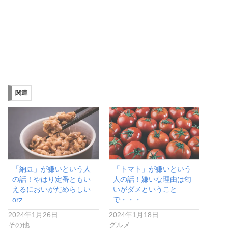
関連
「納豆」が嫌いという人
「トマト」が嫌いという
の話！やはり定番ともい
人の話！嫌いな理由は匂
えるにおいがだめらしい
いがダメということ
orz
で・・・
2024年1月26日
2024年1月18日
その他
グルメ