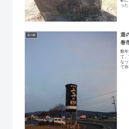
った
ね。
道
道の駅
巻
数年
て、
なっ
て存