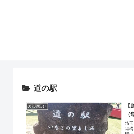
道の駅
【
犬とお出かけ
（
埼玉
結構
駅に