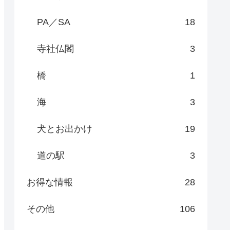
PA／SA
18
寺社仏閣
3
橋
1
海
3
犬とお出かけ
19
道の駅
3
お得な情報
28
その他
106