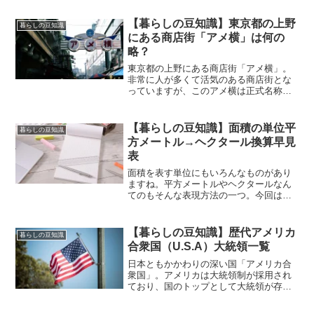
のMUFGとはいったい何の略となってい
るのでしょうか？
【暮らしの豆知識】東京都の上野
暮らしの豆知識
にある商店街「アメ横」は何の
略？
東京都の上野にある商店街「アメ横」。
非常に人が多くて活気のある商店街とな
っていますが、このアメ横は正式名称で
はありません。アメ横の正式名称とはい
ったいどういった名前なのでしょうか？
【暮らしの豆知識】面積の単位平
暮らしの豆知識
方メートル→ヘクタール換算早見
表
面積を表す単位にもいろんなものがあり
ますね。平方メートルやヘクタールなん
てのもそんな表現方法の一つ。今回は平
方メートルからヘクタールに換算する早
見表を見ていきます。
【暮らしの豆知識】歴代アメリカ
暮らしの豆知識
合衆国（U.S.A）大統領一覧
日本ともかかわりの深い国「アメリカ合
衆国」。アメリカは大統領制が採用され
ており、国のトップとして大統領が存在
してます。今回は歴代のアメリカ大統領
を一覧で見ていこうと思います。