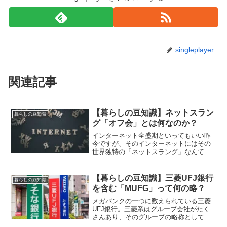
singleplayer
関連記事
【暮らしの豆知識】ネットスラン
暮らしの豆知識
グ「オフ会」とは何なのか？
インターネット全盛期といってもいい昨
今ですが、そのインターネットにはその
世界独特の「ネットスラング」なんて用
語も存在しています。今回はそんなスラ
ングの一つ「オフ会」について。これは
結構有名なスラングかもしれませんね
【暮らしの豆知識】三菱UFJ銀行
暮らしの豆知識
～。
を含む「MUFG」って何の略？
メガバンクの一つに数えられている三菱
UFJ銀行。三菱系はグループ会社がたく
さんあり、そのグループの略称として
「MUFG」といういい方もあります。こ