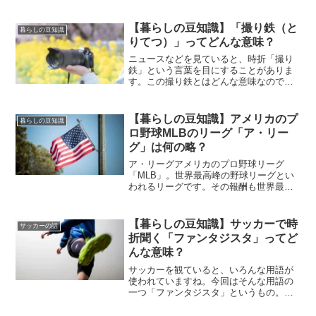
【暮らしの豆知識】「撮り鉄（と
暮らしの豆知識
りてつ）」ってどんな意味？
ニュースなどを見ていると、時折「撮り
鉄」という言葉を目にすることがありま
す。この撮り鉄とはどんな意味なのでし
ょうか？世の中にはこうしたちょっと変
わった略語みたいなものが結構あります
よね～。
【暮らしの豆知識】アメリカのプ
暮らしの豆知識
ロ野球MLBのリーグ「ア・リー
グ」は何の略？
ア・リーグアメリカのプロ野球リーグ
「MLB」。世界最高峰の野球リーグとい
われるリーグです。その報酬も世界最高
水準となっており、日本のプロ野球と比
べても桁違い。それゆえ、世界のトップ
プレイヤーたちが集うのかもしれません
【暮らしの豆知識】サッカーで時
サッカーの話
ね。そのMLBは2つのリ...
折聞く「ファンタジスタ」ってど
んな意味？
サッカーを観ていると、いろんな用語が
使われていますね。今回はそんな用語の
一つ「ファンタジスタ」というもの。ど
んな意味なのでしょうか。