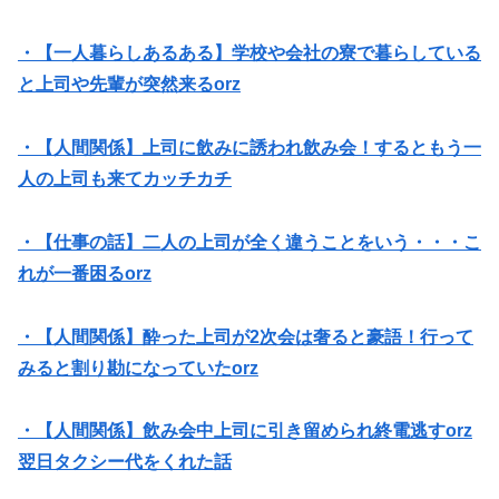
・【一人暮らしあるある】学校や会社の寮で暮らしている
と上司や先輩が突然来るorz
・【人間関係】上司に飲みに誘われ飲み会！するともう一
人の上司も来てカッチカチ
・【仕事の話】二人の上司が全く違うことをいう・・・こ
れが一番困るorz
・【人間関係】酔った上司が2次会は奢ると豪語！行って
みると割り勘になっていたorz
・【人間関係】飲み会中上司に引き留められ終電逃すorz
翌日タクシー代をくれた話