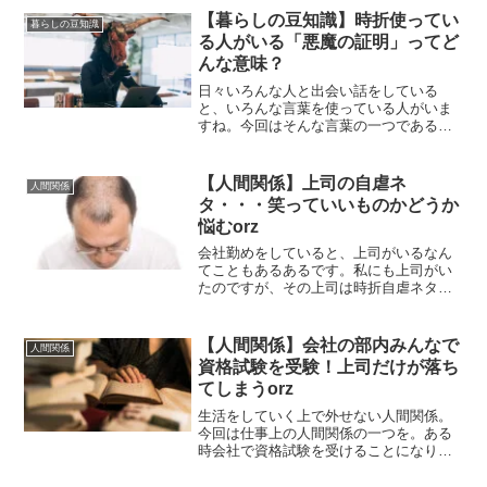
【暮らしの豆知識】時折使ってい
暮らしの豆知識
る人がいる「悪魔の証明」ってど
んな意味？
日々いろんな人と出会い話をしている
と、いろんな言葉を使っている人がいま
すね。今回はそんな言葉の一つである
「悪魔の証明」についてみていきたいと
思います。
【人間関係】上司の自虐ネ
人間関係
タ・・・笑っていいものかどうか
悩むorz
会社勤めをしていると、上司がいるなん
てこともあるあるです。私にも上司がい
たのですが、その上司は時折自虐ネタを
ぶち込んでくる方でありまして・・・。
その時笑っていいのかどうか、悩むとこ
ろでありました。
【人間関係】会社の部内みんなで
人間関係
資格試験を受験！上司だけが落ち
てしまうorz
生活をしていく上で外せない人間関係。
今回は仕事上の人間関係の一つを。ある
時会社で資格試験を受けることになりま
して。そんな中、部内全員で受けていた
のですが、上司だけが落ちてしまうとい