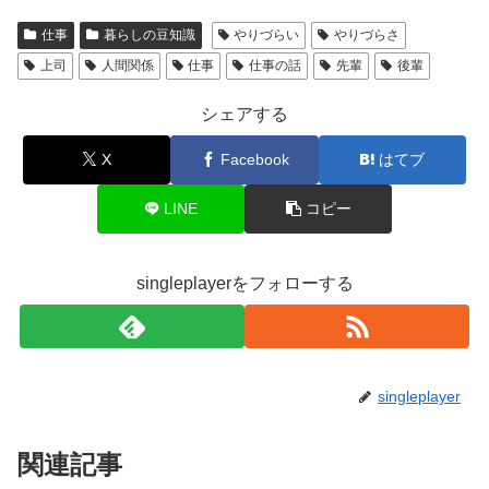
仕事
暮らしの豆知識
やりづらい
やりづらさ
上司
人間関係
仕事
仕事の話
先輩
後輩
シェアする
X
Facebook
はてブ
LINE
コピー
singleplayerをフォローする
singleplayer
関連記事