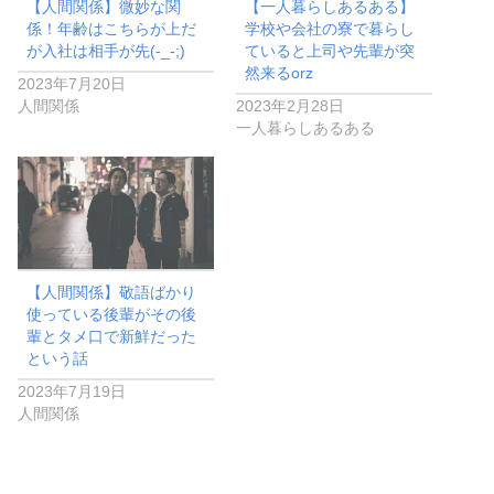
【人間関係】微妙な関
【一人暮らしあるある】
係！年齢はこちらが上だ
学校や会社の寮で暮らし
が入社は相手が先(-_-;)
ていると上司や先輩が突
然来るorz
2023年7月20日
人間関係
2023年2月28日
一人暮らしあるある
【人間関係】敬語ばかり
使っている後輩がその後
輩とタメ口で新鮮だった
という話
2023年7月19日
人間関係