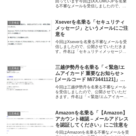
回っています今回はDOCOMO-JPを名乗
る不審なメールを受信しましたので、公
開させて頂きます。件名は「docomoから
の重要なお知らせ」となっていました。
どんなメールだったのか、ご覧ください
Xseverを名乗る「セキュリティ
注意喚起
<m(...
メッセージ」というメールにご注
意を
今回はXseverを名乗る不審なメールを受
信しましたので、公開させていただきま
す。件名は「セキュリティメッセージ」
となっていました。そもそも今回のメー
ルの送信者のメールアドレスは、公式の
メールアドレスではありませんでした。
三越伊勢丹を名乗る「＜緊急!エ
注意喚起
ムアイカード 重要なお知らせ＞
[メールコード Mi73441121]」に
ご注意を
今回は三越伊勢丹を名乗る不審なメール
を受信しましたので、公開させていただ
きます。件名は「＜緊急!エムアイカード
重要なお知らせ＞ [メールコード
Mi73441121]」となっていました。そもそ
も私は三越伊勢丹を利用していないんで
Amazonを名乗る「【Amazon】
注意喚起
すよね。
アカウント確認 – メールアドレス
を認証してください」にご注意を
今回はAmazonを名乗る不審なメールを受