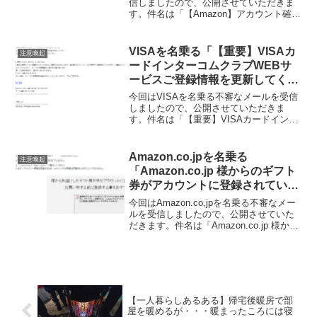
信しましたので、公開させていただきま
す。件名は「【Amazon】アカウント確認
- メールアドレスを認証してください」と
なっていました。そもそも今回受信した
メールアドレスはAmazonに登録していな
VISAを名乗る「【重要】VISAカ
注意喚起
いメールアドレスなんですよね。
ードインターコムクラブWEBサ
ービスご登録情報を更新してくだ
さい」にご注意を
今回はVISAを名乗る不審なメールを受信
しましたので、公開させていただきま
す。件名は「【重要】VISAカードインタ
ーコムクラブWEBサービスご登録情報を
更新してください」となっていました。
そもそも今回受信したメールアドレス
Amazon.co.jpを名乗る
注意喚起
は、VISAに登録していないメールアドレ
「Amazon.co.jp 様からのギフト
スなんですよね。
券がアカウントに登録されていま
せん」にご注意を
今回はAmazon.co,jpを名乗る不審なメー
ルを受信しましたので、公開させていた
だきます。件名は「Amazon.co.jp 様から
のギフト券がアカウントに登録されてい
ません」となっていました。そもそも今
回受信したメールアドレスは、Amazonに
登録していないメールアドレスなんです
よね。
【一人暮らしあるある】帰宅後暖房で部
屋を暖めるが・・・暖まったころには寝