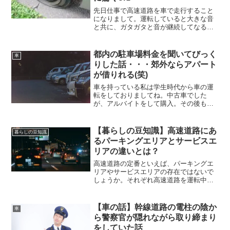
先日仕事で高速道路を車で走行すること
になりまして。運転していると大きな音
と共に、ガタガタと音が継続してなるよ
うになってしまいましたorzこれは何かお
かしいということで、路肩に停車してみ
てみると・・・見事にパンクしておりま
都内の駐車場料金を聞いてびっく
車
したorz
りした話・・・郊外ならアパート
が借りれる(笑)
車を持っている私は学生時代から車の運
転をしておりましてね。中古車でした
が、アルバイトをして購入。その後も車
を乗り換えながら、今までずっと車があ
る生活をしています。現在の愛車は日産
のXトレイルという車。人生初となるRV
【暮らしの豆知識】高速道路にあ
暮らしの豆知識
車が現在の愛車です。4W...
るパーキングエリアとサービスエ
リアの違いとは？
高速道路の定番といえば、パーキングエ
リアやサービスエリアの存在ではないで
しょうか。それぞれ高速道路を運転中に
休憩ができる施設として設置されていま
す。ではなぜ、この2つは名称が違うので
しょうか？その違いについて調べてみる
【車の話】幹線道路の電柱の陰か
車
と・・・。
ら警察官が隠れながら取り締まり
をしていた話