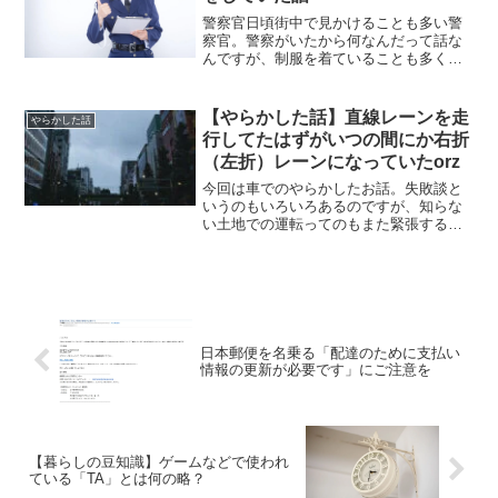
警察官日頃街中で見かけることも多い警
察官。警察がいたから何なんだって話な
んですが、制服を着ていることも多くそ
れに気づくことがあります。もちろん私
服警官の場合はそうではありませんけ
ど。何も悪いことをしていないのに、な
【やらかした話】直線レーンを走
やらかした話
んだかドキッとするという人...
行してたはずがいつの間にか右折
（左折）レーンになっていたorz
今回は車でのやらかしたお話。失敗談と
いうのもいろいろあるのですが、知らな
い土地での運転ってのもまた緊張するも
の。直進レーンを走っていたはずが、い
つの間にか右折（左折）レーンになって
いたなんてこともありますorz
日本郵便を名乗る「配達のために支払い
情報の更新が必要です」にご注意を
【暮らしの豆知識】ゲームなどで使われ
ている「TA」とは何の略？