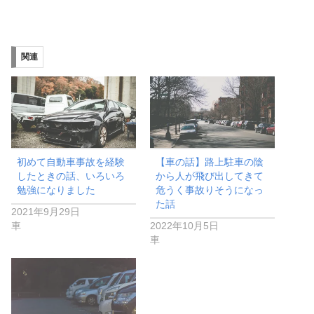
関連
初めて自動車事故を経験
【車の話】路上駐車の陰
したときの話、いろいろ
から人が飛び出してきて
勉強になりました
危うく事故りそうになっ
た話
2021年9月29日
車
2022年10月5日
車