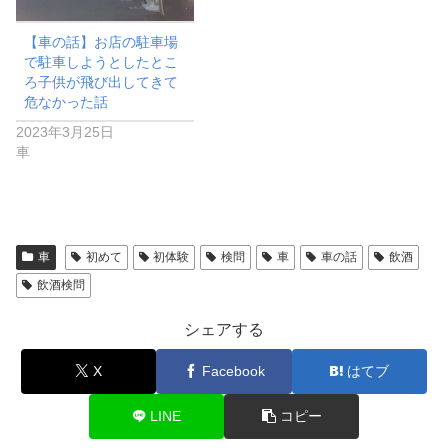
【車の話】お店の駐車場
で駐車しようとしたとこ
ろ子供が飛び出してきて
危なかった話
2023年3月25日
車
車
初めて
初体験
検問
車
車の話
飲酒
飲酒検問
シェアする
X
Facebook
はてブ
LINE
コピー