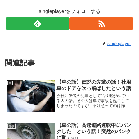
singleplayerをフォローする
singleplayer
関連記事
【車の話】伝説の先輩の話！社用
車
車のドアを吹っ飛ばしたという話
会社に伝説の先輩として語り継がれてい
る人の話。その人は車で事故を起こして
しまったのですが、不注意ってのは怖い
ものですね。運転中は気を抜いてはいけ
ません。
【車の話】高速道路運転中にパン
仕事
クした！という話！突然のパンク
に驚くorz