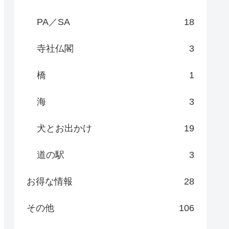
PA／SA
18
寺社仏閣
3
橋
1
海
3
犬とお出かけ
19
道の駅
3
お得な情報
28
その他
106