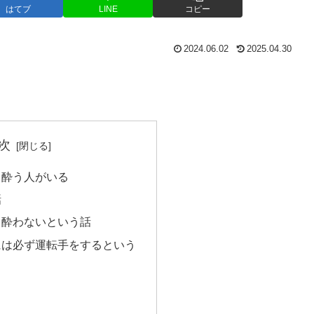
はてブ
LINE
コピー
2024.06.02
2025.04.30
次
と酔う人がいる
話
と酔わないという話
には必ず運転手をするという
々