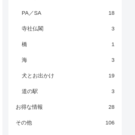
PA／SA
18
寺社仏閣
3
橋
1
海
3
犬とお出かけ
19
道の駅
3
お得な情報
28
その他
106