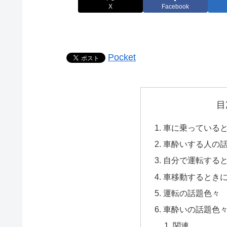
X
Facebook
Pocket
目
車に乗っている
車酔いする人の
自分で運転する
車移動するとき
運転の話題色々
車酔いの話題色
関連