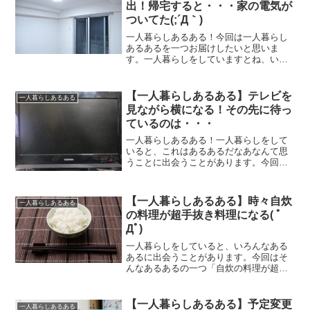
出！帰宅すると・・・家の電気が
ついてた(;´Д｀)
一人暮らしあるある！今回は一人暮らし
あるあるを一つお届けしたいと思いま
す。一人暮らしをしていますとね、いろ
んなことがあるわけでありまして。失敗
談と言いますか何と言いますか・・・。
そんなことを書いていくシリーズがこの
【一人暮らしあるある】テレビを
一人暮らしあるある
一人暮らしあるある。今回は...
見ながら横になる！その先に待っ
ているのは・・・
一人暮らしあるある！一人暮らしをして
いると、これはあるあるだなあなんて思
うことに出会うことがあります。今回は
そんなお話を1つしていこうと思います。
そこには一人暮らしであるがゆえの理由
と、侘しさが詰まっていたり。一人暮ら
【一人暮らしあるある】時々自炊
一人暮らしあるある
しのリアルとでもいうべ...
の料理が超手抜き料理になる( ﾟ
Дﾟ)
一人暮らしをしていると、いろんなある
あるに出会うことがあります。今回はそ
んなあるあるの一つ「自炊の料理が超手
抜きになることがある」ということにつ
いて。毎日毎日自炊をしていると、中に
は作るのが嫌になることもあるんですよ
【一人暮らしあるある】予定変更
一人暮らしあるある