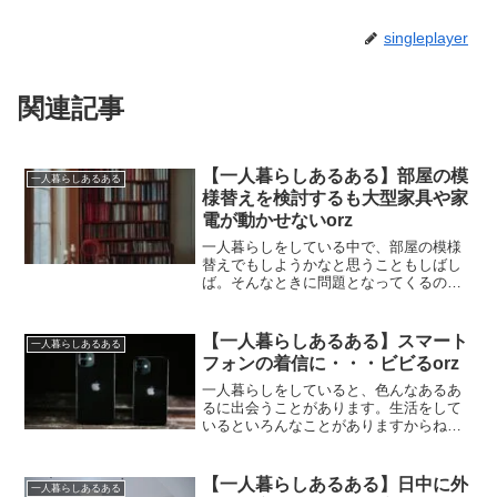
singleplayer
関連記事
【一人暮らしあるある】部屋の模
一人暮らしあるある
様替えを検討するも大型家具や家
電が動かせないorz
一人暮らしをしている中で、部屋の模様
替えでもしようかなと思うこともしばし
ば。そんなときに問題となってくるの
が、本棚をはじめとした大型家具や家電
品。これらを移動しようと思うと非常に
大変な思いをします。
【一人暮らしあるある】スマート
一人暮らしあるある
フォンの着信に・・・ビビるorz
一人暮らしをしていると、色んなあるあ
るに出会うことがあります。生活をして
いるといろんなことがありますからね。
その中には一人暮らしならではのことも
あるわけです。今回はスマートフォンに
まつわるあるある！静かな場所で音が鳴
【一人暮らしあるある】日中に外
一人暮らしあるある
ると結構ビビりますorz