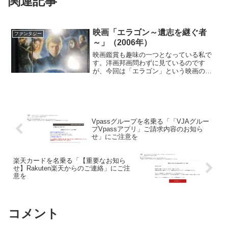
関連記事
映画「エラゴン～遺志を継ぐ者
ファンタジー
～」（2006年）
映画鑑賞も趣味の一つとなっている私で
す。洋画邦画問わずに見ているのです
が、今回は「エラゴン」という映画のお
話。原作は同名の小説。小説はハリー・
ポッターシリーズよりもアメリカでは売
れたといわれる作品でしたが、映画はそ
れほどヒットしませんでした。
Vpassグループを名乗る「「VJAグルー
プVpassアプリ」ご請求内容のお知ら
せ」にご注意を
楽天カードを名乗る「【重要なお知ら
せ】Rakuten楽天からのご連絡」にご注
意を
コメント