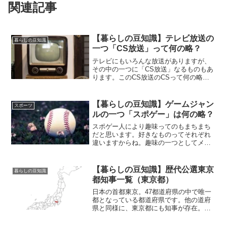
関連記事
【暮らしの豆知識】テレビ放送の
暮らしの豆知識
一つ「CS放送」って何の略？
テレビにもいろんな放送がありますが、
その中の一つに「CS放送」なるものもあ
ります。このCS放送のCSって何の略？
ってのが今回のお話。いろんな略語があ
るものですね。
【暮らしの豆知識】ゲームジャン
スポーツ
ルの一つ「スポゲー」は何の略？
スポゲー人により趣味ってのもまちまち
だと思います。好きなものってそれぞれ
違いますからね。趣味の一つとしてメジ
ャーなものに「ゲーム」なんてのもあり
まして。家庭用ゲームからゲームセンタ
ー、そしてソシャゲに至るまで現在では
【暮らしの豆知識】歴代公選東京
暮らしの豆知識
様々な場面でプレイするこ...
都知事一覧（東京都）
日本の首都東京。47都道府県の中で唯一
都となっている都道府県です。他の道府
県と同様に、東京都にも知事が存在。今
回はそんな知事に注目し、歴代の公選都
知事を一覧で見ていきます。