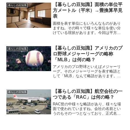
【暮らしの豆知識】面積の単位平
暮らしの豆知識
方メートル（平米）→畳換算早見
表
面積を表す単位にもいろんなものがあり
ますね。その時々で様々な単位を使い分
けている現状があります。今回は平方メ
ートル（平米）と畳の関係性についてみ
ていきます。
【暮らしの豆知識】アメリカのプ
暮らしの豆知識
ロ野球メジャーリーグの略称
「MLB」は何の略？
アメリカのプロ野球といえばメジャーリ
ーグ。そのメジャーリーグを表す略語と
して「MLB」なんて略語があります。こ
のMLB何かの略となっているのですが、
今回はその略についてみて行きたいと思
います。
【暮らしの豆知識】航空会社の一
暮らしの豆知識
つである「RAC」は何の略？
RAC世の中様々な略語があり、様々な場
面で使われていますね。会社の名前とい
うのもその一つとなっており、正式名称
のほかに略称が使われていることもしば
しば。略称の方が有名と言った企業まで
あったりしますね。名前が長い場合に