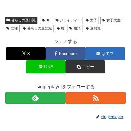
暮らしの豆知識
JD
ジェイディー
女子
女子大生
女性
暮らしの豆知識
略
略語
豆知識
シェアする
X
Facebook
はてブ
LINE
コピー
singleplayerをフォローする
singleplayer