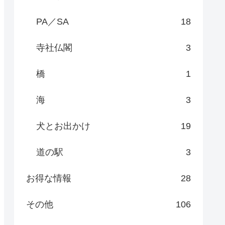
PA／SA
18
寺社仏閣
3
橋
1
海
3
犬とお出かけ
19
道の駅
3
お得な情報
28
その他
106