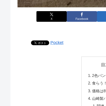
X
Facebook
Pocket
目
2色パ
食らう
価格は8
山崎製