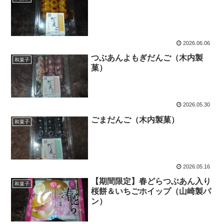
2026.06.06
つぶあんよもぎだんご（木内製
和菓子
菓）
2026.05.30
ごまだんご（木内製菓）
和菓子
2026.05.16
【期間限定】春どらつぶあん入り
和菓子
桜餅＆いちごホイップ（山崎製パ
ン）