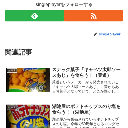
singleplayerをフォローする
singleplayer
関連記事
スナック菓子「キャベツ太郎ソー
お菓子
スあじ」を食らう！（菓道）
菓道というメーカーから発売されている
「キャベツ太郎ソースあじ」。昔からあ
るお菓子となっていて、どこか懐かしさ
も感じることができるお菓子となってい
ますね。久しぶりにこれを食らってみま
して。子供時代をちょっと思い出します
湖池屋のポテトチップスのり塩を
お菓子
ｗ
食らう！（湖池屋）
湖池屋から販売されているポテトチップ
スのり塩。今年で60周年となるロングセ