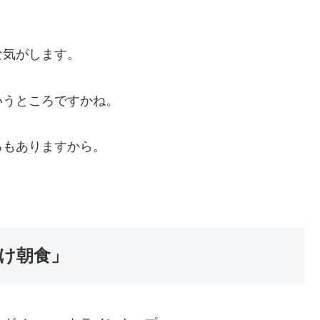
な気がします。
いうところですかね。
ろもありますから。
け朝食」