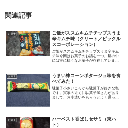
関連記事
ご飯がススムキムチチップスうま
お菓子
辛キムチ味（クリート／ピックル
スコーポレーション）
ご飯がススムキムチチップスうま辛キム
チ味今回はお菓子のお話を一つ。世の中
には実に様々なお菓子が存在しています
が、中には珍しいようなものもあったり
しますね。甘いお菓子、しょっぱいお菓
子が定番かと思いますが、キムチを使っ
うまい棒コーンポタージュ味を食
お菓子
たお菓子なんてのもありま...
べてみた！
駄菓子小さいころから駄菓子が好きな私
です。実家の近くに駄菓子屋さんがあり
まして、お小遣いをもらうとよく通った
んですよね～。懐かしい。臨時収入なん
かがあると（お使いの駄賃など）、よく
行ったなあ( *´艸｀)今回はそんな駄菓子の
お話。うまい棒コ...
ハーベスト香ばしセサミ（東ハ
お菓子
ト）