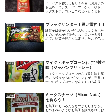
ハーベスト香ばしセサミ今回はお菓子の
お話を一つ。スーパーマーケットやドラ
ッグストア、コンビニなどへ行くとお菓
子コーナーが設置されていることも当た
り前のようになっています。そうしたと
ころを通る時・・・ついつい寄ってしま
ブラックサンダー！黒い雷神！！
お菓子
うんですよねぇ( ﾟДﾟ...
駄菓子は懐かしい子供の頃によく食べた
もの、それが和菓子。お小遣いを握りし
めて、駄菓子屋さんに走り。そこで色々
な駄菓子を食べたりして、いろんな思い
出があります。その中の一つに「ブラッ
クサンダー」なんてチョコレート菓子が
ありましてね。今回はその...
マイク・ポップコーンわさび醤油
お菓子
味（ジャパンフリトレー）
マイク・ポップコーンわさび醤油味お菓
子にも様々なものがありますが、定番の
一つにポップコーンなんてものもありま
す。映画館なんかに行くと、ポップコー
ンが販売されていたりもしますよね。そ
うしたこともあり、自宅で映画を見たり
ミックスナッツ（Mixed Nuts）
お菓子
するときにはポップコーン...
を食らう！
お菓子にもいろんなものがありますが、
おつまみのようなお菓子も販売されてお