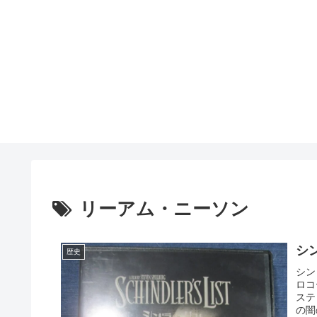
リーアム・ニーソン
シ
歴史
シン
ロコ
ステ
の闇