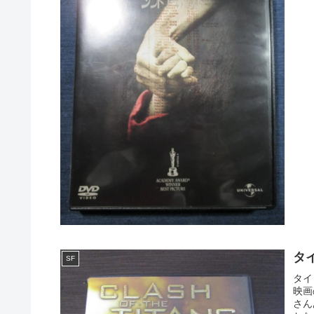
タ
SF
タイ
映画
さん