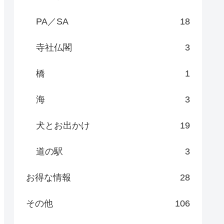
PA／SA
18
寺社仏閣
3
橋
1
海
3
犬とお出かけ
19
道の駅
3
お得な情報
28
その他
106