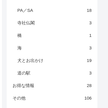
PA／SA
18
寺社仏閣
3
橋
1
海
3
犬とお出かけ
19
道の駅
3
お得な情報
28
その他
106