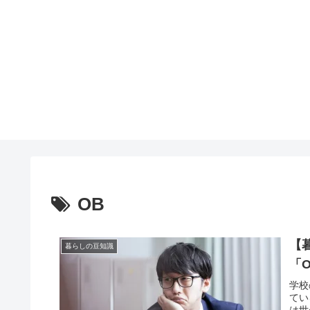
OB
【
暮らしの豆知識
「
学校
てい
は世