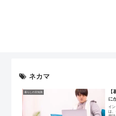
ネカマ
【
暮らしの豆知識
に
イン
は、
用語