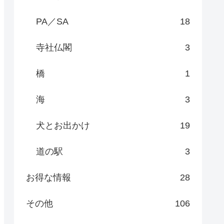
PA／SA
18
寺社仏閣
3
橋
1
海
3
犬とお出かけ
19
道の駅
3
お得な情報
28
その他
106