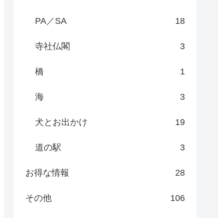
PA／SA
18
寺社仏閣
3
橋
1
海
3
犬とお出かけ
19
道の駅
3
お得な情報
28
その他
106