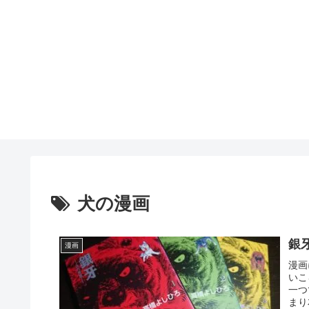
犬の漫画
銀
漫画
漫画
いこ
一つ
まり